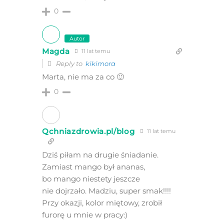
0
Autor
Magda
11 lat temu
Reply to
kikimora
Marta, nie ma za co 🙂
0
Qchniazdrowia.pl/blog
11 lat temu
Dziś piłam na drugie śniadanie.
Zamiast mango był ananas,
bo mango niestety jeszcze
nie dojrzało. Madziu, super smak!!!!
Przy okazji, kolor miętowy, zrobił
furorę u mnie w pracy:)