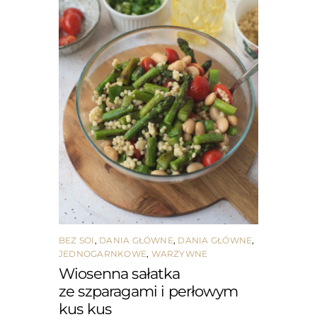
BEZ SOI
,
DANIA GŁÓWNE
,
DANIA GŁÓWNE
,
JEDNOGARNKOWE
,
WARZYWNE
Wiosenna sałatka
ze szparagami i perłowym
kus kus