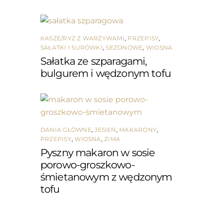
KASZE/RYŻ Z WARZYWAMI
,
PRZEPISY
,
SAŁATKI I SURÓWKI
,
SEZONOWE
,
WIOSNA
Sałatka ze szparagami,
bulgurem i wędzonym tofu
DANIA GŁÓWNE
,
JESIEŃ
,
MAKARONY
,
PRZEPISY
,
WIOSNA
,
ZIMA
Pyszny makaron w sosie
porowo-groszkowo-
śmietanowym z wędzonym
tofu