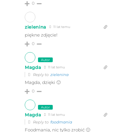
0
zielenina
11 lat temu
piękne zdjęcie!
0
Autor
Magda
11 lat temu
Reply to
zielenina
Magda, dzięki 🙂
0
Autor
Magda
11 lat temu
Reply to
foodmania
Foodmania, nic tylko zrobić 🙂