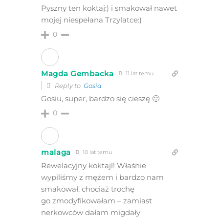
Pyszny ten koktaj:) i smakował nawet
mojej niespełana Trzylatce:)
0
Magda Gembacka
11 lat temu
Reply to
Gosia
Gosiu, super, bardzo się cieszę 🙂
0
malaga
10 lat temu
Rewelacyjny koktajl! Właśnie
wypiliśmy z mężem i bardzo nam
smakował, chociaż trochę
go zmodyfikowałam – zamiast
nerkowców dałam migdały