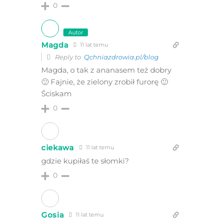
0
Autor
Magda
11 lat temu
Reply to
Qchniazdrowia.pl/blog
Magda, o tak z ananasem też dobry
🙂 Fajnie, że zielony zrobił furorę 🙂
Ściskam
0
ciekawa
11 lat temu
gdzie kupiłaś te słomki?
0
Gosia
11 lat temu