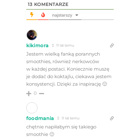
13
KOMENTARZE
najstarszy
kikimora
11 lat temu
Jestem wielką fanką porannych
smoothies, również nerkowców
w każdej postaci. Koniecznie muszę
je dodać do koktajlu, ciekawa jestem
konsystencji. Dzięki za inspirację 🙂
0
foodmania
11 lat temu
chętnie napiłabym się takiego
smoothie 🙂