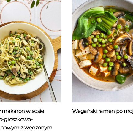
 makaron w sosie
Wegański ramen po m
o-groszkowo-
anowym z wędzonym