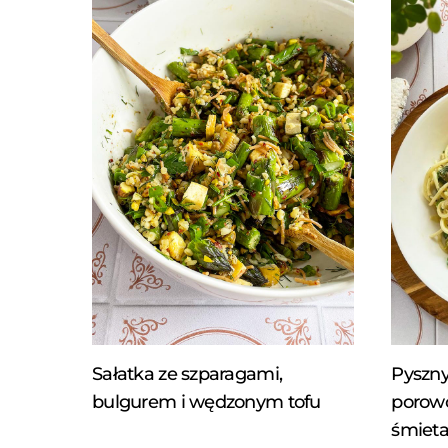
Sałatka ze szparagami,
Pyszny
bulgurem i wędzonym tofu
porow
śmiet