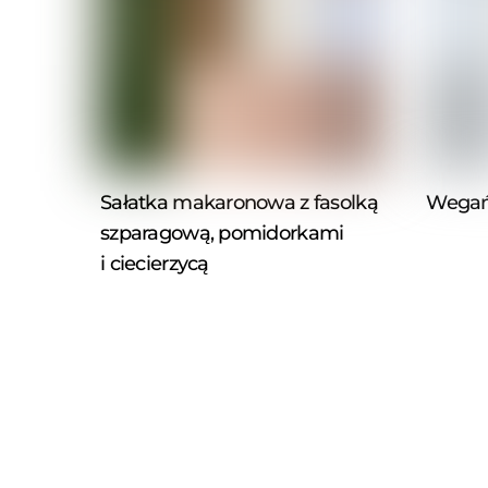
Sałatka makaronowa z fasolką
Wegańs
szparagową, pomidorkami
i ciecierzycą