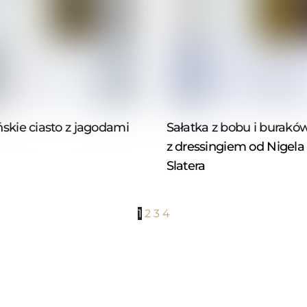
kie ciasto z jagodami
Sałatka z bobu i burakó
z dressingiem od Nigela
Slatera
1
2
3
4