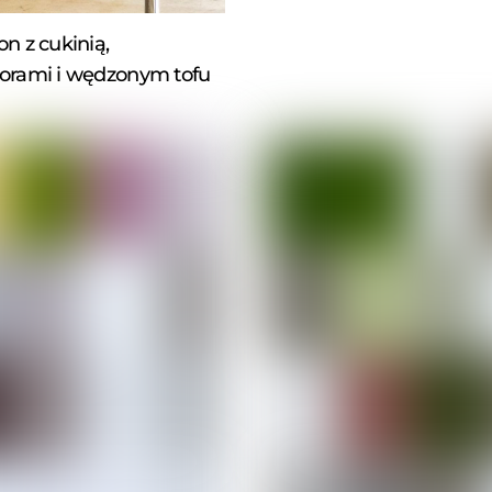
n z cukinią,
orami i wędzonym tofu