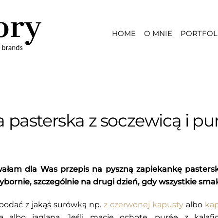
HOME
O MNIE
PORTFOL
 pasterska z soczewicą i pu
łam dla Was przepis na pyszną zapiekankę pastersk
ybornie, szczególnie na drugi dzień, gdy wszystkie smak
odać z jakąś surówką np.
z czerwonej kapusty
albo
kap
ą albo jaglaną. Jeśli macie ochotę, purée z kalaf