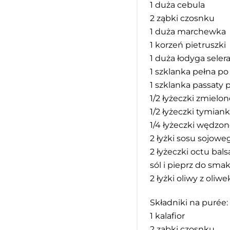
1
duża cebula
2
ząbki czosnku
1
duża marchewka
1
korzeń pietruszki
1
duża łodyga seler
1
szklanka pełna po
1
szklanka passaty
1/2
łyżeczki zmielon
1/2
łyżeczki tymian
1/4
łyżeczki wędzon
2
łyżki sosu sojowe
2
łyżeczki octu bal
sól i pieprz do sma
2
łyżki oliwy z oliwe
Składniki na purée:
1
kalafior
2
ząbki czosnku