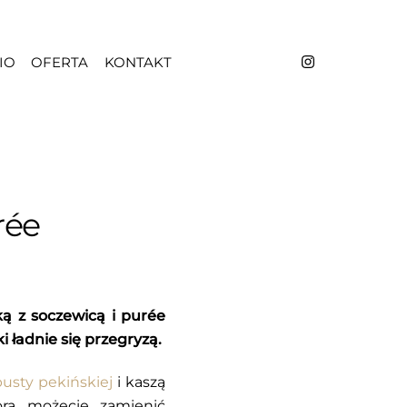
IO
OFERTA
KONTAKT
rée
ą z soczewicą i purée
i ładnie się przegryzą.
usty pekińskiej
i kaszą
iora możecie zamienić