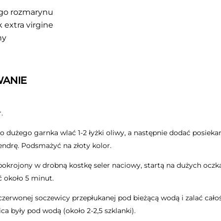
żego rozmarynu
k extra virgine
ny
ANIE
.
 dużego garnka wlać 1-2 łyżki oliwy, a następnie dodać posieka
lendrę. Podsmażyć na złoty kolor.
okrojony w drobną kostkę seler naciowy, startą na dużych ocz
ć około 5 minut.
zerwonej soczewicy przepłukanej pod bieżącą wodą i zalać cało
ca były pod wodą (około 2-2,5 szklanki).