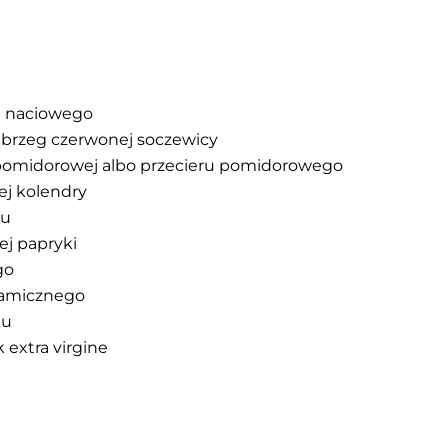
a naciowego
 brzeg czerwonej soczewicy
 pomidorowej albo przecieru pomidorowego
ej kolendry
ku
ej papryki
go
samicznego
ku
k extra virgine