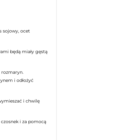
s sojowy, ocet
wami będą miały gęstą
z rozmaryn.
rynem i odłożyć
wymieszać i chwilę
y czosnek i za pomocą