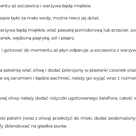
tu aż soczewica i warzywa będą miękkie.
sie było za mało wody, można nieco jej dolać.
arzywa będą miękkie, wlać passatę pomidorową lub przecier, so
anek, wędzoną paęrykę, sól i pieprz.
 i gotować do momentu aż płyn odparuje ,a soczewica z warzy
 patelnię wlać oliwę i dodać pokrojony w plasterki czosnek ora
e się zarumieni i będzie pachnieć, należy go wyjąć wraz z rozma
j oliwy należy dodać różyczki ugotowanego kalafiora, całość 
ść patelni (wraz z oliwą) przełożyć do miski, dodać podsmażon
afy zblendować na gładkie purée.