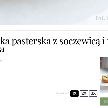
ka pasterska z soczewicą i
ra
ws
1X
2X
3X
POWIĘKSZ
D