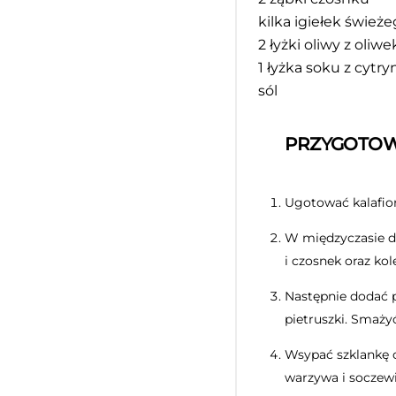
kilka igiełek świe
2
łyżki oliwy z oliwe
1
łyżka soku z cytry
sól
PRZYGOTOW
Ugotować kalafior
W międzyczasie do
i czosnek oraz ko
Następnie dodać p
pietruszki. Smaży
Wsypać szklankę c
warzywa i soczewi