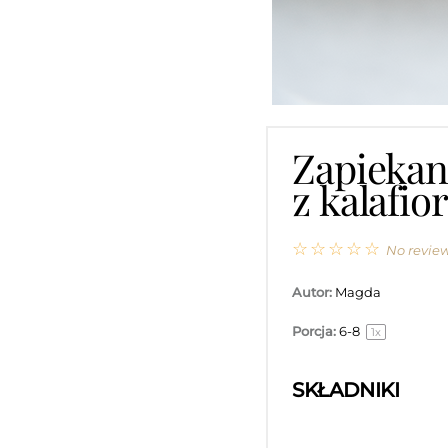
Zapiekan
z kalafio
☆
☆
☆
☆
☆
No revie
Autor:
Magda
Porcja:
6
-8
1
x
SKŁADNIKI