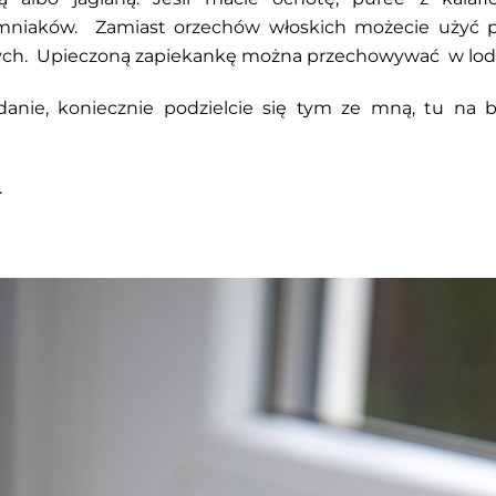
iemniaków. Zamiast orzechów włoskich możecie użyć 
ych. Upieczoną zapiekankę można przechowywać w lodó
o danie, koniecznie podzielcie się tym ze mną, tu na
.