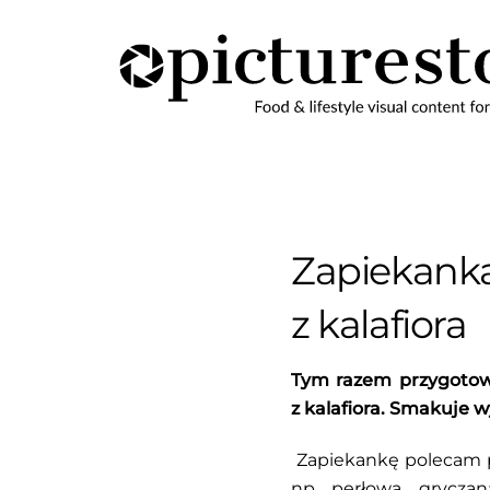
Skip
to
content
Zapiekanka
z kalafiora
Tym razem przygotowa
z kalafiora. Smakuje w
Zapiekankę polecam p
np. perłową, gryczan