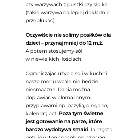
czy warzywach z puszki czy słoika
(takie warzywa najlepiej dokładnie
przepłukać).
Oczywiście nie solimy posiłków dla
dzieci – przynajmniej do 12 m.ż.
A potem stosujemy sól
w niewielkich ilościach.
Ograniczając użycie soli w kuchni
nasze menu wcale nie będzie
niesmaczne. Dania można
doprawiać wieloma innymi
przyprawami np. bazylią, oregano,
kolendrą ect.
Poza tym świetne
jest gotowanie na parze, które
bardzo wydobywa smaki
. Ja często
gotuję w ten sposób np. szparagi,