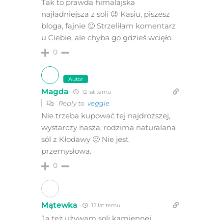
Tak to prawda himalajska
najładniejsza z soli 😉 Kasiu, piszesz
bloga, fajnie 🙂 Strzeliłam komentarz
u Ciebie, ale chyba go gdzieś wcięło.
0
Autor
Magda
12 lat temu
Reply to
veggie
Nie trzeba kupować tej najdroższej,
wystarczy nasza, rodzima naturalana
sól z Kłodawy 🙂 Nie jest
przemysłowa.
0
Mątewka
12 lat temu
Ja też używam soli kamiennej