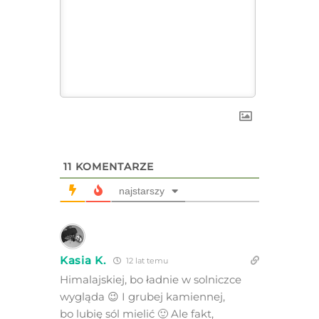
11
KOMENTARZE
najstarszy
Kasia K.
12 lat temu
Himalajskiej, bo ładnie w solniczce
wygląda 😉 I grubej kamiennej,
bo lubię sól mielić 🙂 Ale fakt,