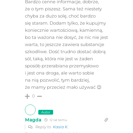
Bardzo cenne informacje, dobrze,
że o tym piszesz. Sama też niestety
chyba za dużo solę, choć bardzo
się staram. Dodam tylko, że kupujmy
koniecznie wartościową, kamienną,
bo ta ważona nie dosyć, że nic nie jest
warta, to jeszcze zawiera substancje
szkodliwe. Dość trudno dostać dobrą
sól, taką, która nie jest w żaden
sposób przerabiana przemysłowo
i jest ona droga, ale warto sobie
na nią pozwolić, tym bardziej,
że mamy przecież mało używać 😉
0
Autor
Magda
12 lat temu
Reply to
Kasia K.