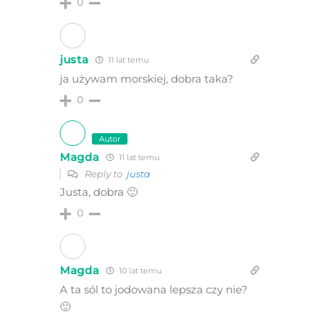
0
justa
11 lat temu
ja używam morskiej, dobra taka?
0
Autor
Magda
11 lat temu
Reply to
justa
Justa, dobra 🙂
0
Magda
10 lat temu
A ta sól to jodowana lepsza czy nie?
🙂