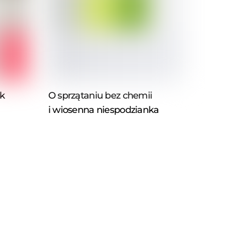
k
O sprzątaniu bez chemii
i wiosenna niespodzianka