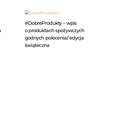
#DobreProdukty – wpis
a
o produktach spożywczych
godnych polecenia/ edycja
świąteczna