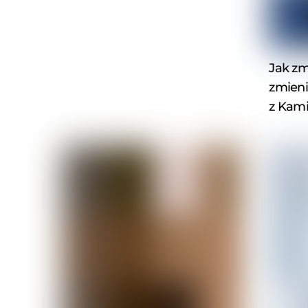
Jak zm
zmieni
z Kami