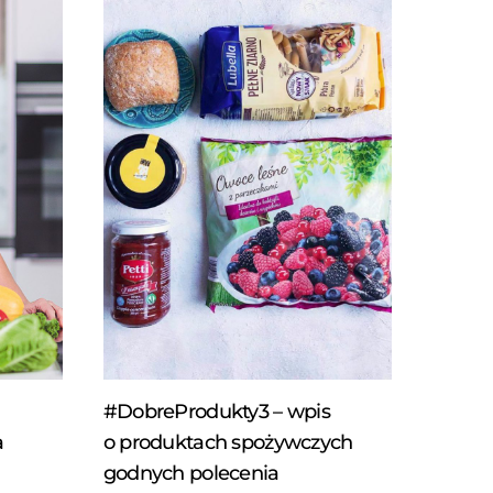
#DobreProdukty3 – wpis
a
o produktach spożywczych
godnych polecenia