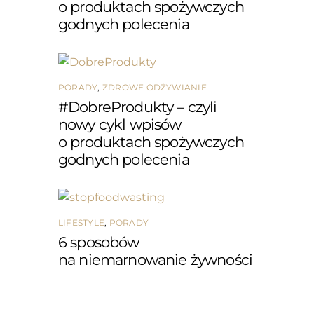
o produktach spożywczych
godnych polecenia
PORADY
,
ZDROWE ODŻYWIANIE
#DobreProdukty – czyli
nowy cykl wpisów
o produktach spożywczych
godnych polecenia
LIFESTYLE
,
PORADY
6 sposobów
na niemarnowanie żywności