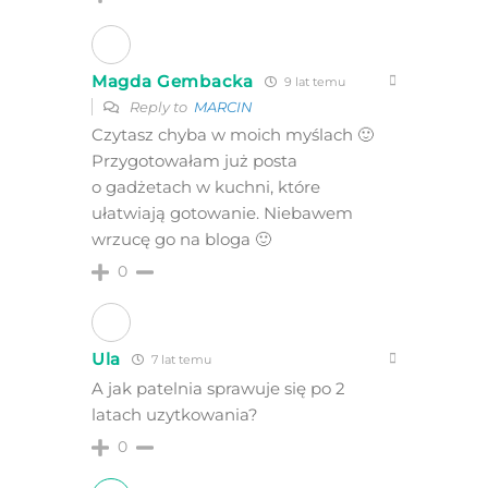
Magda Gembacka
9 lat temu
Reply to
MARCIN
Czytasz chyba w moich myślach 🙂
Przygotowałam już posta
o gadżetach w kuchni, które
ułatwiają gotowanie. Niebawem
wrzucę go na bloga 🙂
0
Ula
7 lat temu
A jak patelnia sprawuje się po 2
latach uzytkowania?
0