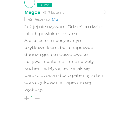
Autor
Magda
7 lat temu
Reply to
Ula
Już jej nie używam. Gdzieś po dwóch
latach powłoka się starła.
Ale ja jestem specyficznym
użytkownikiem, bo ja naprawdę
duuużo gotuję i dosyć szybko
zużywam patelnie i inne sprzęty
kuchenne. Myślę, też że jak się
bardzo uważa i dba o patelnię to ten
czas użytkowania napewno się
wydłuży.
1