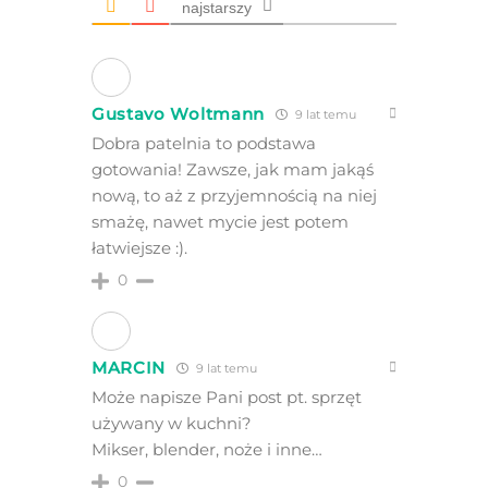
najstarszy
Gustavo Woltmann
9 lat temu
Dobra patelnia to podstawa
gotowania! Zawsze, jak mam jakąś
nową, to aż z przyjemnością na niej
smażę, nawet mycie jest potem
łatwiejsze :).
0
MARCIN
9 lat temu
Może napisze Pani post pt. sprzęt
używany w kuchni?
Mikser, blender, noże i inne…
0