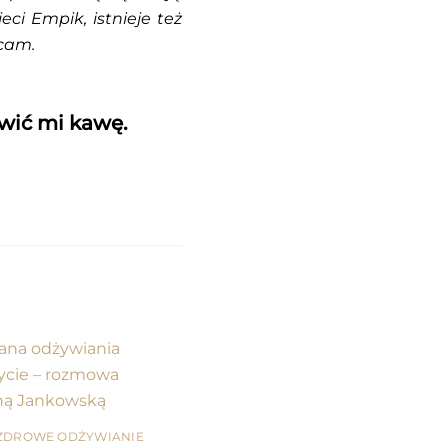
i Empik, istnieje też
cam.
awić mi kawę.
ZDROWE ODŻYWIANIE