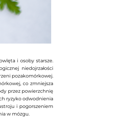
wlęta i osoby starsze.
icznej niedojrzałości
trzeni pozakomórkowej.
mórkowej, co zmniejsza
ody przez powierzchnię
zych ryzyko odwodnienia
ustroju i pogorszeniem
nia w mózgu.