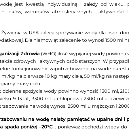
odę jest kwestią indywidualną i zależy od wieku, pot
h leków, warunków atmosferycznych i aktywności fi
i Żywienia w USA zaleca spożywanie wody dla osób doro
ydatkowej. Dla niemowląt zalecenie to wynosi 1500 ml n
anizacji Zdrowia
(WHO) ilość wypijanej wody powinna 
to także zdrowych i aktywnych osób starszych. W przypa
elne funkcjonowanie zapotrzebowanie na wodę określa s
l/kg na pierwsze 10 kg masy ciała, 50 ml/kg na następn
ogramy masy ciała.
lat dzienne spożycie wody powinno wynosić 1300 ml, 210
eku 9-13 lat, 3300 ml u chłopców i 2300 ml u dziewczy
trzebowanie na wodę wynosi 2500 ml u mężczyzn i 2000
zebowaniu na wodę należy pamiętać w upalne dni i 
a spada poniżej –20°C.
, ponieważ dochodzi wtedy do s