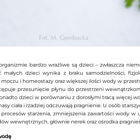
ganizmie bardzo wrażliwe są dzieci – zwłaszcza niemo
ałych dzieci wynika z braku samodzielności, fizjolog
 moczu i homeostazy oraz większej ilości wody w przes
stępuje przesunięcie płynu do przestrzeni wewnątrzko
onadto dzieci w porównaniu z dorosłymi tracą więcej w
sy ciała i rzadziej odczuwają pragnienie. U osób stars
procesów starzenia, zmniejszenia zawartości wody w 
dów wewnętrznych, głównie nerek oraz ośrodka pragnie
wodę