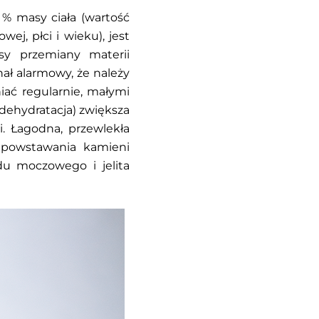
 % masy ciała (wartość
ej, płci i wieku), jest
sy przemiany materii
ał alarmowy, że należy
iać regularnie, małymi
(dehydratacja) zwiększa
i. Łagodna, przewlekła
 powstawania kamieni
u moczowego i jelita