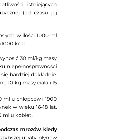
liwości, istniejących
zycznej (od czasu jej
słych w ilości 1000 ml
a1000 kcal.
wynosić 30 ml/kg masy
dku niepełnosprawności
ię bardziej dokładnie.
e 10 kg masy ciała i 15
0 ml u chłopców i 1900
nek w wieku 16-18 lat.
 ml u kobiet.
podczas mrozów, kiedy
zybszej utraty płynów