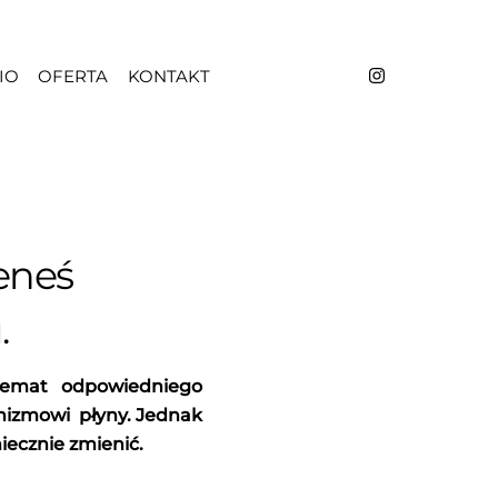
IO
OFERTA
KONTAKT
eneś
.
temat odpowiedniego
nizmowi płyny. Jednak
iecznie zmienić.