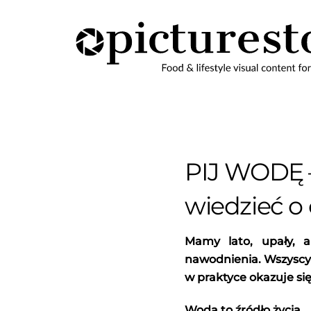
Skip
to
content
PIJ WODĘ –
wiedzieć 
Mamy lato, upały, 
nawodnienia. Wszyscy
w praktyce okazuje się
Woda to źródło życia