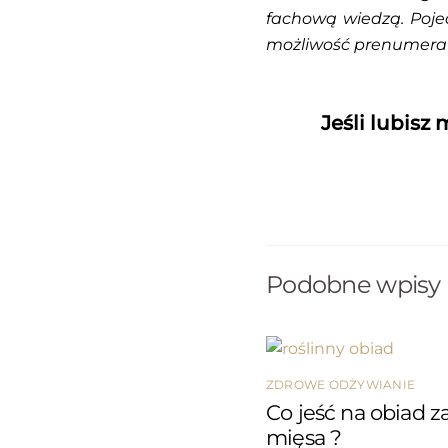
fachową wiedzą. Poje
możliwość prenumerat
Jeśli lubisz
Podobne wpisy
ZDROWE ODŻYWIANIE
Co jeść na obiad z
mięsa ?