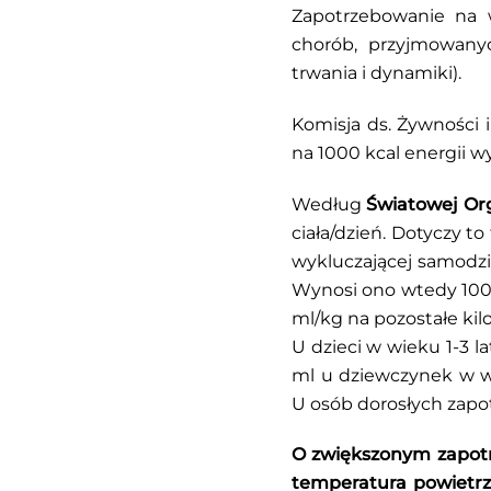
Zapotrzebowanie na w
chorób, przyjmowanyc
trwania i dynamiki).
Komisja ds. Żywności 
na 1000 kcal energii w
Według
Światowej Org
ciała/dzień. Dotyczy 
wykluczającej samodzi
Wynosi ono wtedy 100 m
ml/kg na pozostałe kil
U dzieci w wieku 1-3 
ml u dziewczynek w wi
U osób dorosłych zapo
O zwiększonym zapotr
temperatura powietrz