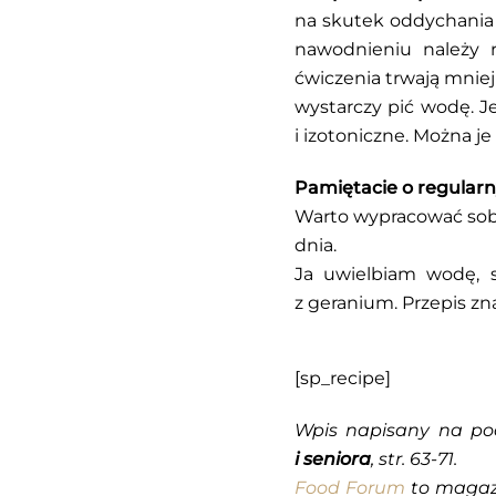
na skutek oddychania 
nawodnieniu należy r
ćwiczenia trwają mniej
wystarczy pić wodę. J
i izotoniczne. Można 
Pamiętacie o regularn
Warto wypracować sobi
dnia.
Ja uwielbiam wodę, sz
z geranium. Przepis zna
[sp_recipe]
Wpis napisany na po
i seniora
, str. 63-71.
Food Forum
to magazy