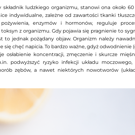
 składnik ludzkiego organizmu, stanowi ona około 60
ce indywidualne, zależne od zawartości tkanki tłuszczow
 pożywienia, enzymów i hormonów, reguluje proce
oksyn z organizmu. Gdy pojawia się pragnienie to sygn
est to jednak pożądany objaw. Organizm należy nawadn
e się chęć napicia. To bardzo ważne, gdyż odwodnienie 
e osłabienie koncentracji, zmęczenie i skurcze mięśn
.in. podwyższyć ryzyko infekcji układu moczowego,
chorób zębów, a nawet niektórych nowotworów (układ