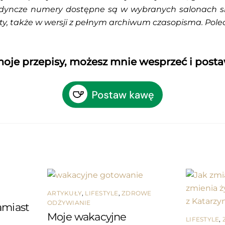
dyncze numery dostępne są w wybranych salonach siec
y, także w wersji z pełnym archiwum czasopisma. Pole
 moje przepisy, możesz mnie wesprzeć i post
ARTYKUŁY
,
LIFESTYLE
,
ZDROWE
ODŻYWIANIE
amiast
Moje wakacyjne
LIFESTYLE
,