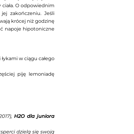
y ciała. O odpowiednim
ej zakończeniu. Jeśli
wają krócej niż godzinę
ić napoje hipotoniczne
 łykami w ciągu całego
zęściej piję lemoniadę
2017),
H2O dla juniora
erci dzielą się swoją