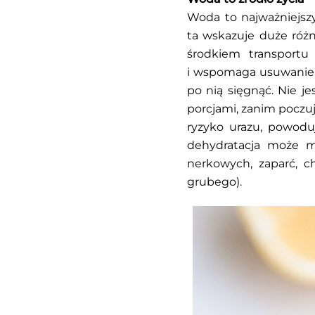
Woda to najważniejszy
ta wskazuje duże różni
środkiem transportu
i wspomaga usuwanie t
po nią sięgnąć. Nie j
porcjami, zanim poczuj
ryzyko urazu, powoduj
dehydratacja może m
nerkowych, zaparć, 
grubego).