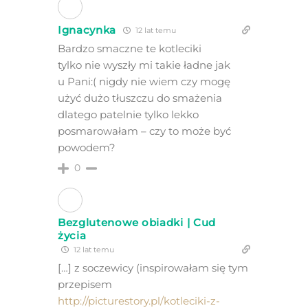
Ignacynka
12 lat temu
Bardzo smaczne te kotleciki
tylko nie wyszły mi takie ładne jak
u Pani:( nigdy nie wiem czy mogę
użyć dużo tłuszczu do smażenia
dlatego patelnie tylko lekko
posmarowałam – czy to może być
powodem?
0
Bezglutenowe obiadki | Cud
życia
12 lat temu
[…] z soczewicy (inspirowałam się tym
przepisem
http://picturestory.pl/kotleciki-z-