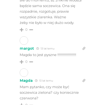
ale do momentu, aż zniknie woda,a
będzie sama soczewica. Ona się
rozpadnie, rozgotuje, prawie
wszystkie ziarenka. Ważne
żeby nie było w niej dużo wody.
0
margot
13 lat temu
Magda to jest pyszne !!!!!!!!!!!!!!!!!!!!
0
Magda
13 lat temu
Mam pytanko, czy może być
soczewica zielona? czy koniecznie
czerwona?
0