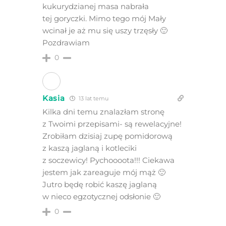
kukurydzianej masa nabrała
tej goryczki. Mimo tego mój Mały
wcinał je aż mu się uszy trzęsły 🙂
Pozdrawiam
0
Kasia
13 lat temu
Kilka dni temu znalazłam stronę
z Twoimi przepisami- są rewelacyjne!
Zrobiłam dzisiaj zupę pomidorową
z kaszą jaglaną i kotleciki
z soczewicy! Pychoooota!!! Ciekawa
jestem jak zareaguje mój mąż 🙂
Jutro będę robić kaszę jaglaną
w nieco egzotycznej odsłonie 🙂
0