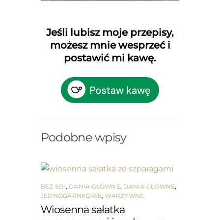
Jeśli lubisz moje przepisy,
możesz mnie wesprzeć i
postawić mi kawę.
Podobne wpisy
BEZ SOI
,
DANIA GŁÓWNE
,
DANIA GŁÓWNE
,
JEDNOGARNKOWE
,
WARZYWNE
Wiosenna sałatka