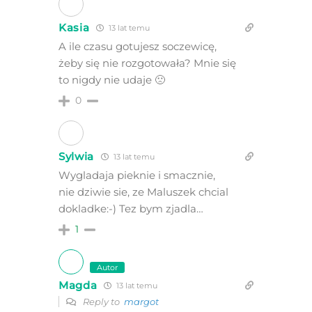
Kasia
13 lat temu
A ile czasu gotujesz soczewicę,
żeby się nie rozgotowała? Mnie się
to nigdy nie udaje 🙁
0
Sylwia
13 lat temu
Wygladaja pieknie i smacznie,
nie dziwie sie, ze Maluszek chcial
dokladke:-) Tez bym zjadla…
1
Autor
Magda
13 lat temu
Reply to
margot