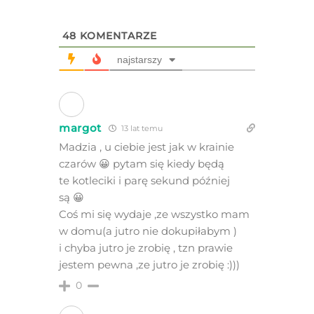
48
KOMENTARZE
najstarszy
margot
13 lat temu
Madzia , u ciebie jest jak w krainie
czarów 😀 pytam się kiedy będą
te kotleciki i parę sekund później
są 😀
Coś mi się wydaje ,ze wszystko mam
w domu(a jutro nie dokupiłabym )
i chyba jutro je zrobię , tzn prawie
jestem pewna ,ze jutro je zrobię :)))
0