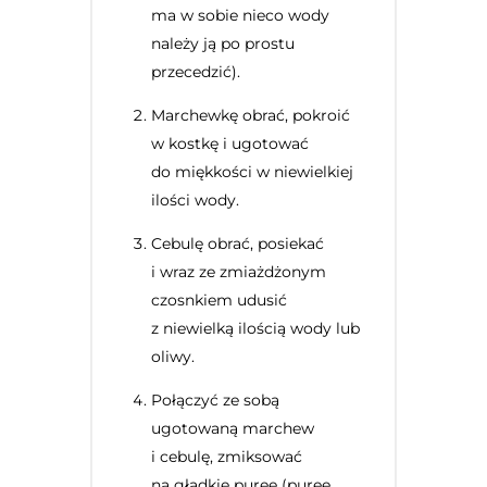
ma w sobie nieco wody
należy ją po prostu
przecedzić).
Marchewkę obrać, pokroić
w kostkę i ugotować
do miękkości w niewielkiej
ilości wody.
Cebulę obrać, posiekać
i wraz ze zmiażdżonym
czosnkiem udusić
z niewielką ilością wody lub
oliwy.
Połączyć ze sobą
ugotowaną marchew
i cebulę, zmiksować
na gładkie puree (puree