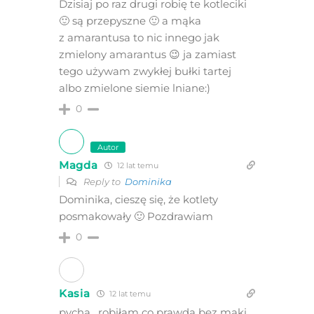
Dzisiaj po raz drugi robię te kotleciki
🙂 są przepyszne 🙂 a mąka
z amarantusa to nic innego jak
zmielony amarantus 😉 ja zamiast
tego używam zwykłej bułki tartej
albo zmielone siemie lniane:)
0
Autor
Magda
12 lat temu
Reply to
Dominika
Dominika, cieszę się, że kotlety
posmakowały 🙂 Pozdrawiam
0
Kasia
12 lat temu
pycha , robiłam co prawda bez maki