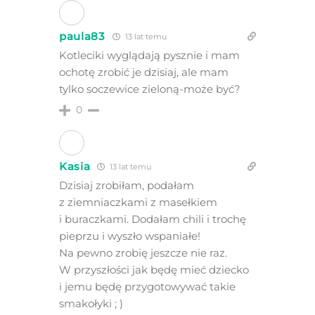
paula83
13 lat temu
Kotleciki wyglądają pysznie i mam
ochotę zrobić je dzisiaj, ale mam
tylko soczewice zieloną-może być?
0
Kasia
13 lat temu
Dzisiaj zrobiłam, podałam
z ziemniaczkami z masełkiem
i buraczkami. Dodałam chili i trochę
pieprzu i wyszło wspaniałe!
Na pewno zrobię jeszcze nie raz.
W przyszłości jak będę mieć dziecko
i jemu będę przygotowywać takie
smakołyki ; )