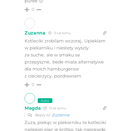
puree 🙂
0
Zuzanna
13 lat temu
Kotleciki zrobilam wczoraj.. Upieklam
w piekarniku i niestety wyszly
za suche.. ale w smaku sa
przepyszne.. bede miala alternatywe
dla moich hamburgerow
z ciecierzycy.. pozdrawiam
0
Autor
Magda
13 lat temu
Reply to
Zuzanna
Zuza, piekąc w piekarniku te kotleciki
najlepiej piec je krótko, tak naprawdę