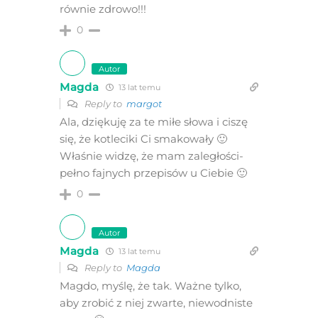
równie zdrowo!!!
0
Autor
Magda
13 lat temu
Reply to
margot
Ala, dziękuję za te miłe słowa i ciszę
się, że kotleciki Ci smakowały 🙂
Właśnie widzę, że mam zaległości-
pełno fajnych przepisów u Ciebie 🙂
0
Autor
Magda
13 lat temu
Reply to
Magda
Magdo, myślę, że tak. Ważne tylko,
aby zrobić z niej zwarte, niewodniste