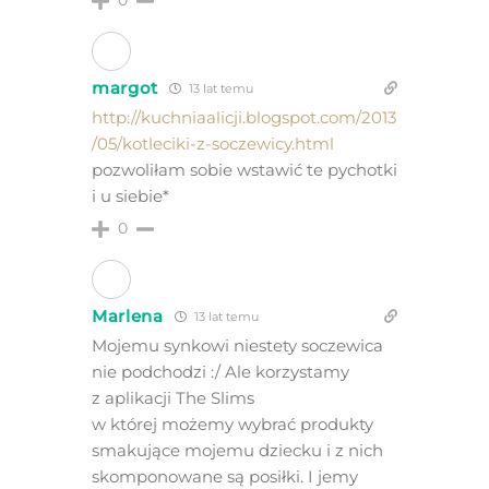
margot
13 lat temu
http://kuchniaalicji.blogspot.com/2013
/05/kotleciki-z-soczewicy.html
pozwoliłam sobie wstawić te pychotki
i u siebie*
0
Marlena
13 lat temu
Mojemu synkowi niestety soczewica
nie podchodzi :/ Ale korzystamy
z aplikacji The Slims
w której możemy wybrać produkty
smakujące mojemu dziecku i z nich
skomponowane są posiłki. I jemy