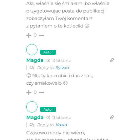
Ala, właśnie się śmiałam, bo właśnie
przygotowując posta do publikacji
zobaczyłam Twój komentarz
z pytaniem o te kotleciki 🙂
0
Autor
Magda
13 lat temu
Reply to
Sylwia
🙂 NIc tylko zrobić i dać znać,
czy smakowało 🙂
0
Autor
Magda
13 lat temu
Reply to
Kasia
Czasowo nigdy nie wiem,