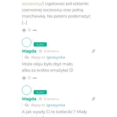
soczewicy/
) Ugotować pół szklanki
czerwonej soczewicy oraz jedną
marchewkę. Na patelni podsmażyć
[…]
0
Autor
Magda
12 lat temu
Reply to
Ignacynka
Może oleju było zbyt mało,
albo za krótko smażyłaś 🙂
0
Autor
Magda
12 lat temu
Reply to
Ignacynka
A jak wyszły Ci te kotleciki ? Miały