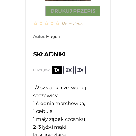
DRUKUJ PRZEPIS
☆
☆
☆
☆
☆
No reviews
Autor:
Magda
SKŁADNIKI
1X
2X
3X
POWIĘKSZ
1/2
szklanki czerwonej
soczewicy,
1
średnia marchewka,
1
cebula,
1
mały ząbek czosnku,
2
–
3
łyżki mąki
kukurydzianej,