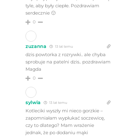
tyle, aby były ciepłe. Pozdrawiam
serdecznie 🙂
0
zuzanna
13 lat temu
dzis powtorka z rozrywki.. ale chyba
sprobuje na patelni dzis.. pozdrawiam
Magda
0
sylwia
13 lat temu
Kotleciki wyszły mi nieco gorzkie –
zapomniałam wypłukać soczewicę,
czy to dlatego? Mam wrażenie
jednak, że po dodaniu mąki