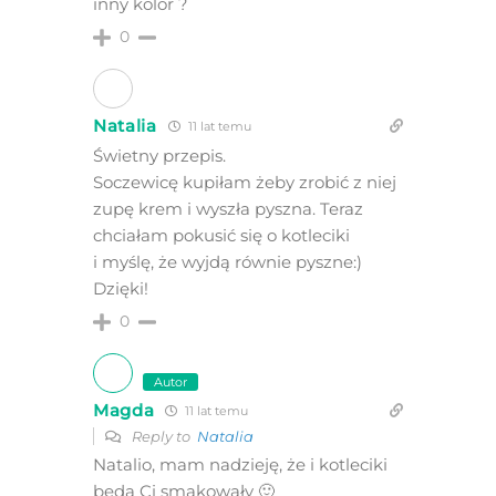
inny kolor ?
0
Natalia
11 lat temu
Świetny przepis.
Soczewicę kupiłam żeby zrobić z niej
zupę krem i wyszła pyszna. Teraz
chciałam pokusić się o kotleciki
i myślę, że wyjdą równie pyszne:)
Dzięki!
0
Autor
Magda
11 lat temu
Reply to
Natalia
Natalio, mam nadzieję, że i kotleciki
będą Ci smakowały 🙂