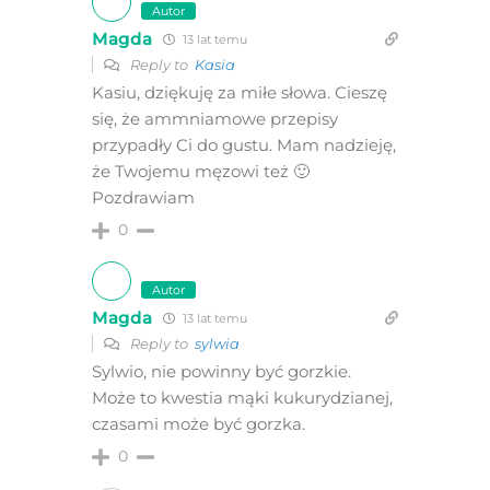
Autor
Magda
13 lat temu
Reply to
Kasia
Kasiu, dziękuję za miłe słowa. Cieszę
się, że ammniamowe przepisy
przypadły Ci do gustu. Mam nadzieję,
że Twojemu męzowi też 🙂
Pozdrawiam
0
Autor
Magda
13 lat temu
Reply to
sylwia
Sylwio, nie powinny być gorzkie.
Może to kwestia mąki kukurydzianej,
czasami może być gorzka.
0