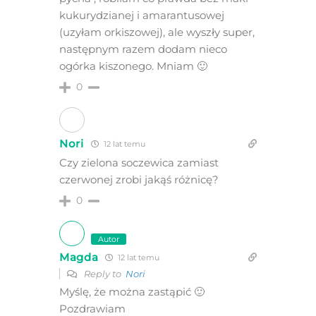
kukurydzianej i amarantusowej
(uzyłam orkiszowej), ale wyszły super,
następnym razem dodam nieco
ogórka kiszonego. Mniam 🙂
0
Nori
12 lat temu
Czy zielona soczewica zamiast
czerwonej zrobi jakąś różnicę?
0
Autor
Magda
12 lat temu
Reply to
Nori
Myślę, że można zastąpić 🙂
Pozdrawiam