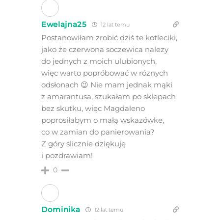
Ewelajna25
12 lat temu
Postanowiłam zrobić dziś te kotleciki,
jako że czerwona soczewica nalezy
do jednych z moich ulubionych,
więc warto popróbować w róznych
odsłonach 😉 Nie mam jednak mąki
z amarantusa, szukałam po sklepach
bez skutku, więc Magdaleno
poprosiłabym o małą wskazówke,
co w zamian do panierowania?
Z góry slicznie dziękuję
i pozdrawiam!
0
Dominika
12 lat temu