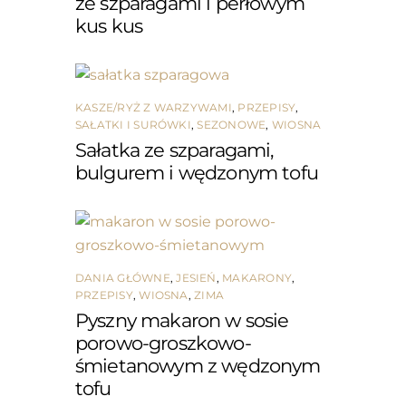
ze szparagami i perłowym
kus kus
KASZE/RYŻ Z WARZYWAMI
,
PRZEPISY
,
SAŁATKI I SURÓWKI
,
SEZONOWE
,
WIOSNA
Sałatka ze szparagami,
bulgurem i wędzonym tofu
DANIA GŁÓWNE
,
JESIEŃ
,
MAKARONY
,
PRZEPISY
,
WIOSNA
,
ZIMA
Pyszny makaron w sosie
porowo-groszkowo-
śmietanowym z wędzonym
tofu