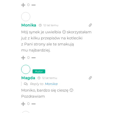
0
Monika
12 lat temu
Mój synek je uwielbia 🙂 skorzystałam
już z kilku przepisów na kotleciki
z Pani strony ale te smakują
mu najbardziej.
0
Autor
Magda
12 lat temu
Reply to
Monika
Moniko, bardzo się cieszę 🙂
Pozdrawiam
0