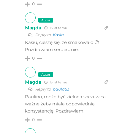
0
Autor
Magda
13 lat temu
Reply to
Kasia
Kasiu, cieszę się, że smakowało 🙂
Pozdrawiam serdecznie.
0
Autor
Magda
13 lat temu
Reply to
paula83
Paulino, może być zielona soczewica,
ważne żeby miała odpowiednią
konsystencję. Pozdrawiam.
0