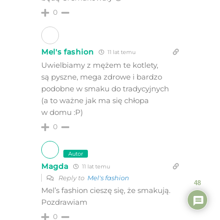
0
Mel's fashion
11 lat temu
Uwielbiamy z mężem te kotlety,
są pyszne, mega zdrowe i bardzo
podobne w smaku do tradycyjnych
(a to ważne jak ma się chłopa
w domu :P)
0
Autor
Magda
11 lat temu
Reply to
Mel's fashion
48
Mel’s fashion cieszę się, że smakują.
Pozdrawiam
0