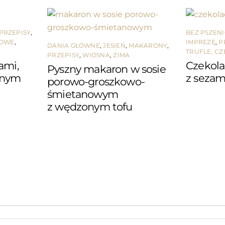
PRZEPISY
,
BEZ PSZEN
NOWE
,
IMPREZĘ
,
P
DANIA GŁÓWNE
,
JESIEŃ
,
MAKARONY
,
TRUFLE, CZ
PRZEPISY
,
WIOSNA
,
ZIMA
ami,
Czekol
Pyszny makaron w sosie
onym
z seza
porowo-groszkowo-
śmietanowym
z wędzonym tofu