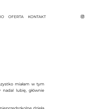
IO
OFERTA
KONTAKT
 wszystko miałam w tym
y nadal lubię, głównie
 nieprzedszkolne dzieła