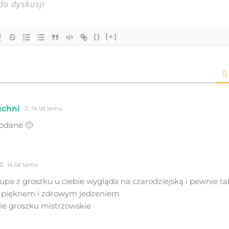
{}
[+]
uchni
14 lat temu
podane 🙂
14 lat temu
upa z groszku u ciebie wygląda na czarodziejską i pewnie tak
z pięknem i zdrowym jedzeniem
cie groszku mistrzowskie