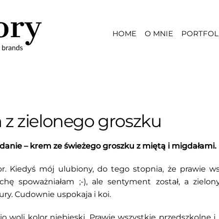
HOME
O MNIE
PORTFOL
z zielonego groszku
e danie – krem ze świeżego groszku z miętą i migdałami.
or. Kiedyś mój ulubiony, do tego stopnia, że prawie
ochę spoważniałam ;-), ale sentyment został, a zielon
ury. Cudownie uspokaja i koi.
 woli kolor niebieski. Prawie wszystkie przedszkolne i