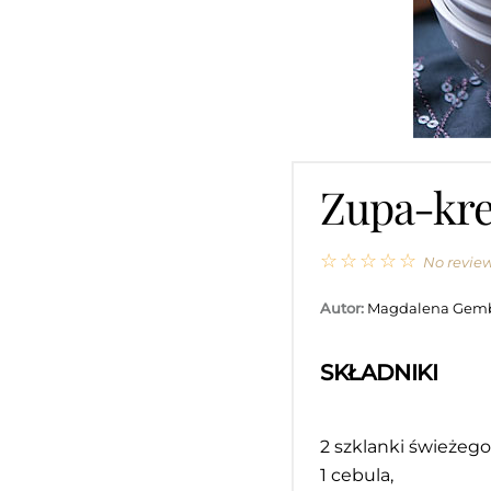
Zupa-kre
☆
☆
☆
☆
☆
No revie
Autor:
Magdalena Gem
SKŁADNIKI
2
szklanki świeżego
1
cebula,