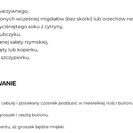
 warzywnego,
onych wcześniej migdałów (bez skórki) lub orzechów n
yciśniętego soku z cytryny,
lubczyku,
nej sałaty rzymskiej,
ęty lub koperku,
 szczypiorku,
ANIE
cebulę i posiekany czosnek poddusić w niewielkiej ilości bulionu
roszek i resztę bulionu.
tu, aż groszek będzie miękki.