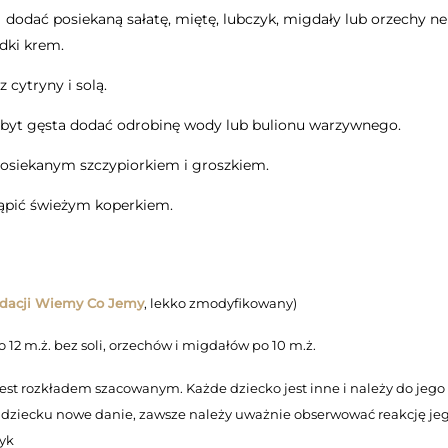
 dodać posiekaną sałatę, miętę, lubczyk, migdały lub orzechy n
dki krem.
 cytryny i solą.
zbyt gęsta dodać odrobinę wody lub bulionu warzywnego.
osiekanym szczypiorkiem i groszkiem.
ąpić świeżym koperkiem.
dacji Wiemy Co Jemy
, lekko zmodyfikowany)
12 m.ż. bez soli, orzechów i migdałów po 10 m.ż.
est rozkładem szacowanym. Każde dziecko jest inne i należy do jego
 dziecku nowe danie, zawsze należy uważnie obserwować reakcję je
tyk