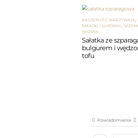
KASZE/RYŻ Z WARZYWAMI
,
SAŁATKI I SURÓWKI
,
SEZO
WIOSNA
Sałatka ze szparag
bulgurem i wędz
tofu
Powiadomienia