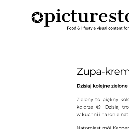
Skip
to
content
Zupa-krem 
Dzisiaj kolejne zielon
Zielony to piękny kol
kolorze 😉 Dzisiaj tr
w kuchni i na łonie nat
Natomiast mój Kacperio