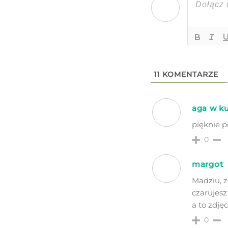
11
KOMENTARZE
aga w k
pięknie 
0
margot
Madziu, z
czarujes
a to zdję
0