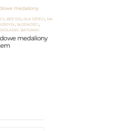
ICY
,
BEZ SOI
,
DLA DZIECI
,
NA
RZEPISY
,
SŁODKOŚCI
,
EKOLADKI, BATONIKI
adowe medaliony
mem