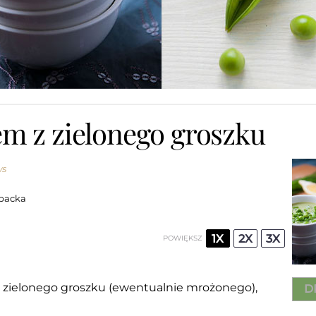
m z zielonego groszku
ws
backa
1X
2X
3X
POWIĘKSZ
 zielonego groszku (ewentualnie mrożonego),
D