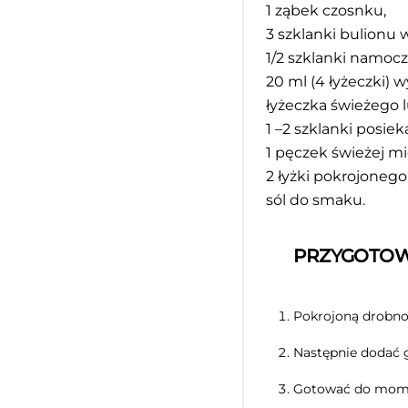
1
ząbek czosnku,
3
szklanki bulionu
1/2
szklanki namocz
20
ml (4 łyżeczki) w
łyżeczka świeżego 
1
–
2
szklanki posieka
1
pęczek świeżej mi
2
łyżki pokrojonego
sól do smaku.
PRZYGOTOW
Pokrojoną drobno 
Następnie dodać g
Gotować do momen