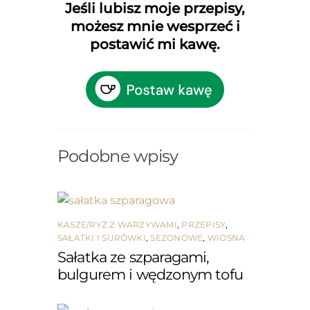
Jeśli lubisz moje przepisy,
możesz mnie wesprzeć i
postawić mi kawę.
Podobne wpisy
KASZE/RYŻ Z WARZYWAMI
,
PRZEPISY
,
SAŁATKI I SURÓWKI
,
SEZONOWE
,
WIOSNA
Sałatka ze szparagami,
bulgurem i wędzonym tofu