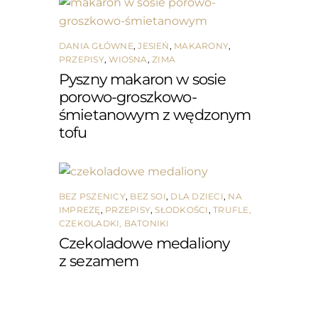
DANIA GŁÓWNE
,
JESIEŃ
,
MAKARONY
,
PRZEPISY
,
WIOSNA
,
ZIMA
Pyszny makaron w sosie
porowo-groszkowo-
śmietanowym z wędzonym
tofu
BEZ PSZENICY
,
BEZ SOI
,
DLA DZIECI
,
NA
IMPREZĘ
,
PRZEPISY
,
SŁODKOŚCI
,
TRUFLE,
CZEKOLADKI, BATONIKI
Czekoladowe medaliony
z sezamem