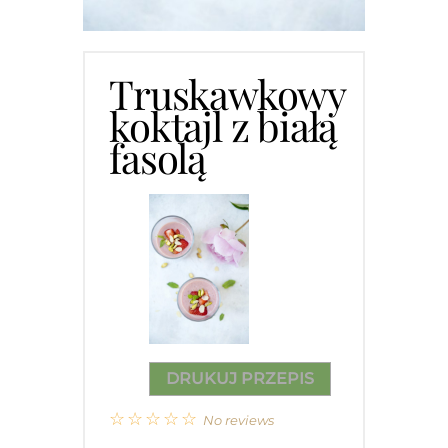
Truskawkowy
koktajl z białą
fasolą
DRUKUJ PRZEPIS
☆
☆
☆
☆
☆
No reviews