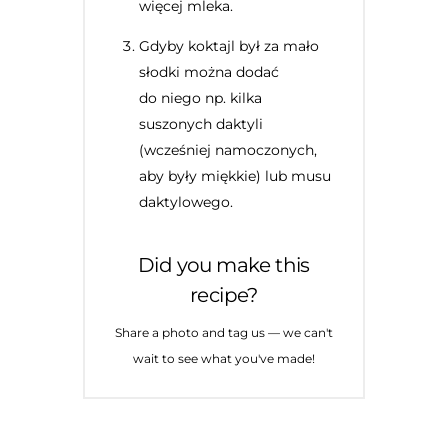
więcej mleka.
Gdyby koktajl był za mało
słodki można dodać
do niego np. kilka
suszonych daktyli
(wcześniej namoczonych,
aby były miękkie) lub musu
daktylowego.
Did you make this
recipe?
Share a photo and tag us — we can't
wait to see what you've made!