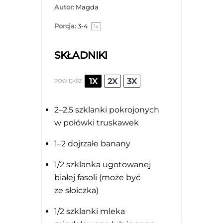
Autor:
Magda
Porcja:
3
-4
1
x
SKŁADNIKI
1X
2X
3X
POWIĘKSZ
2
–
2
,5 szklanki pokrojonych
w połówki truskawek
1
–
2
dojrzałe banany
1/2
szklanka ugotowanej
białej fasoli (może być
ze słoiczka)
1/2
szklanki mleka