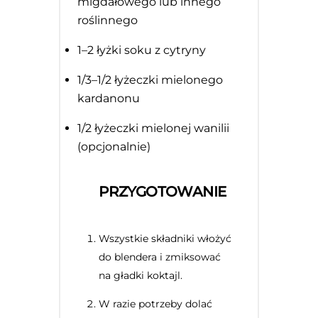
migdałowego lub innego
roślinnego
1
–
2
łyżki soku z cytryny
1/3
–
1/2
łyżeczki mielonego
kardanonu
1/2
łyżeczki mielonej wanilii
(opcjonalnie)
PRZYGOTOWANIE
Wszystkie składniki włożyć
do blendera i zmiksować
na gładki koktajl.
W razie potrzeby dolać