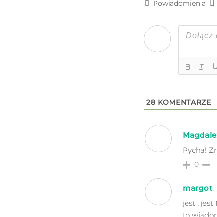
Powiadomienia
28
KOMENTARZE
Magdale
Pycha! Zr
0
margot
jest , je
to wiado