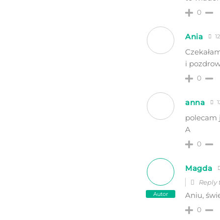
0
Ania
12
Czekałam 
i pozdrow
0
anna
1
polecam j
A
0
Magda
Reply
Autor
Aniu, św
0