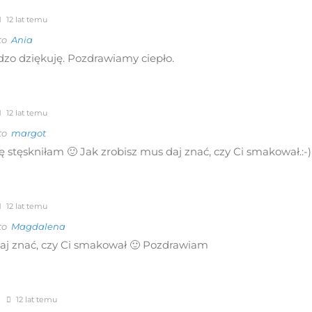
12 lat temu
 to
Ania
dzo dziękuję. Pozdrawiamy ciepło.
12 lat temu
 to
margot
się stęskniłam 🙂 Jak zrobisz mus daj znać, czy Ci smakował.:
12 lat temu
 to
Magdalena
aj znać, czy Ci smakował 🙂 Pozdrawiam
12 lat temu