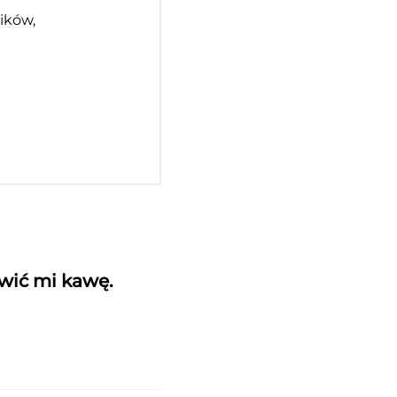
ików,
awić mi kawę.