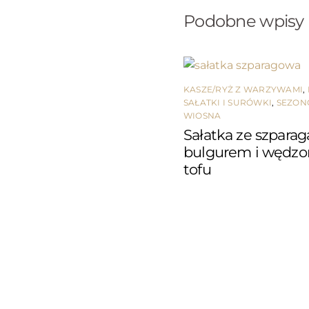
Podobne wpisy
KASZE/RYŻ Z WARZYWAMI
,
SAŁATKI I SURÓWKI
,
SEZO
WIOSNA
Sałatka ze szparag
bulgurem i wędz
tofu