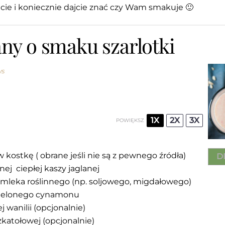
jcie i koniecznie dajcie znać czy Wam smakuje 🙂
any o smaku szarlotki
ws
1X
2X
3X
POWIĘKSZ
 kostkę ( obrane jeśli nie są z pewnego źródła)
D
j ciepłej kaszy jaglanej
 mleka roślinnego (np. soljowego, migdałowego)
mielonego cynamonu
 wanilii (opcjonalnie)
zkatołowej (opcjonalnie)