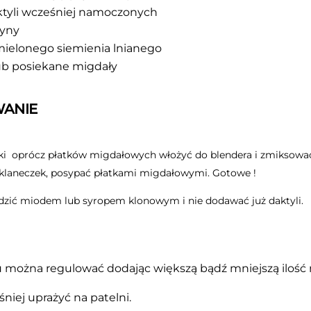
ktyli wcześniej namoczonych
ryny
mielonego siemienia lnianego
ub posiekane migdały
ANIE
ki oprócz płatków migdałowych włożyć do blendera i zmiksować
zklaneczek, posypać płatkami migdałowymi. Gotowe !
zić miodem lub syropem klonowym i nie dodawać już daktyli.
można regulować dodając większą bądź mniejszą ilość 
niej uprażyć na patelni.