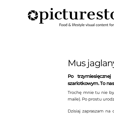
Skip
to
content
Mus jaglan
Po trzymiesięczn
szarlotkowym. To nasz 
Trochę mnie tu nie by
maile). Po prostu uro
Dzisiaj zapraszam na 