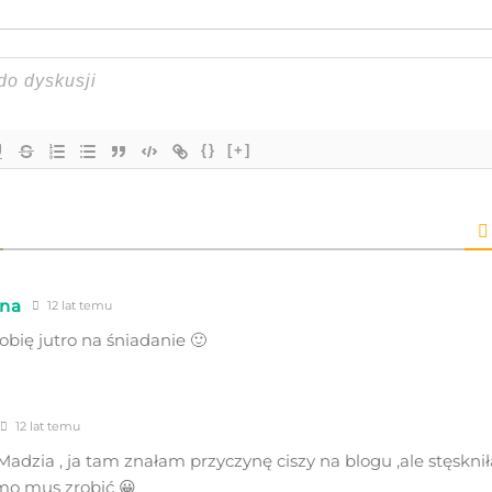
{}
[+]
na
12 lat temu
obię jutro na śniadanie 🙂
12 lat temu
st Madzia , ja tam znałam przyczynę ciszy na blogu ,ale stęskni
mo mus zrobić 😀