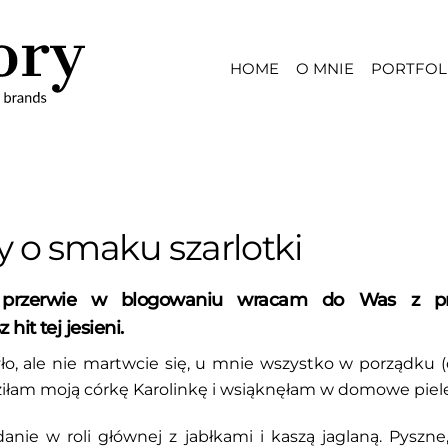
HOME
O MNIE
PORTFOL
y o smaku szarlotki
ej przerwie w blogowaniu wracam do Was z 
hit tej jesieni.
ło, ale nie martwcie się, u mnie wszystko w porządku (
dziłam moją córkę Karolinkę i wsiąknęłam w domowe piel
danie w roli głównej z jabłkami i kaszą jaglaną. Pyszne