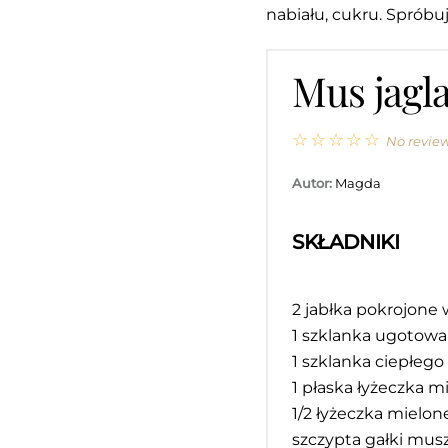
nabiału, cukru. Spróbu
Mus jagl
☆
☆
☆
☆
☆
No revie
Autor:
Magda
SKŁADNIKI
2
jabłka pokrojone w
1
szklanka ugotowane
1
szklanka ciepłego
1
płaska łyżeczka 
1/2
łyżeczka mielonej
szczypta gałki mus