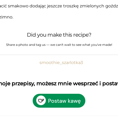
ić smakowo dodając jeszcze troszkę zmielonych goźdz
 zimno.
Did you make this recipe?
Share a photo and tag us — we can't wait to see what you've made!
 moje przepisy, możesz mnie wesprzeć i post