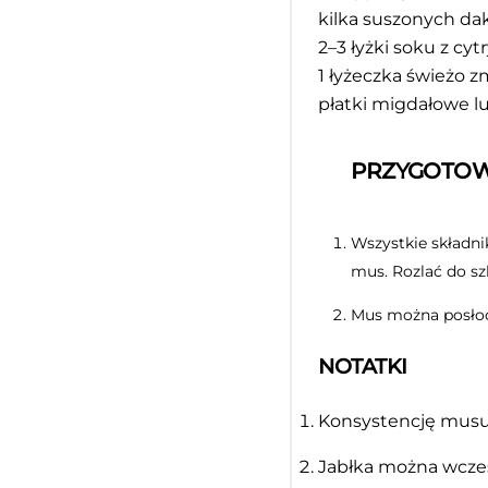
kilka suszonych da
2
–
3
łyżki soku z cyt
1
łyżeczka świeżo z
płatki migdałowe l
PRZYGOTOW
Wszystkie składni
mus. Rozlać do s
Mus można posłod
NOTATKI
Konsystencję musu 
Jabłka można wcześ