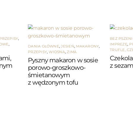
PRZEPISY
,
BEZ PSZEN
NOWE
,
IMPREZĘ
,
P
DANIA GŁÓWNE
,
JESIEŃ
,
MAKARONY
,
TRUFLE, CZ
PRZEPISY
,
WIOSNA
,
ZIMA
ami,
Czekol
Pyszny makaron w sosie
onym
z seza
porowo-groszkowo-
śmietanowym
z wędzonym tofu