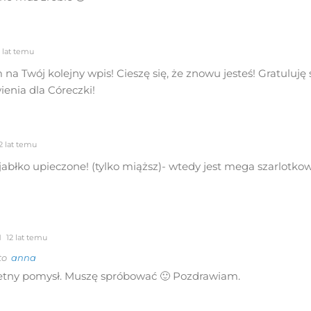
 lat temu
na Twój kolejny wpis! Cieszę się, że znowu jesteś! Gratuluję
ienia dla Córeczki!
2 lat temu
abłko upieczone! (tylko miąższ)- wtedy jest mega szarlotkowo
12 lat temu
 to
anna
ietny pomysł. Muszę spróbować 🙂 Pozdrawiam.