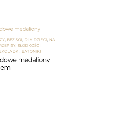
ICY
,
BEZ SOI
,
DLA DZIECI
,
NA
RZEPISY
,
SŁODKOŚCI
,
EKOLADKI, BATONIKI
adowe medaliony
mem