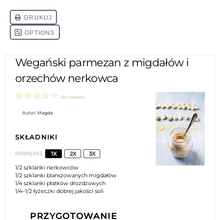
Wegański parmezan z migdałów i
orzechów nerkowca
☆
☆
☆
☆
☆
No reviews
Autor:
Magda
SKŁADNIKI
1X
2X
3X
POWIĘKSZ
1/2
szklanki nerkowców
1/2
szklanki blanszowanych migdałów
1/4
szklanki płatków drożdżowych
1/4
–
1/2
łyżeczki dobrej jakości soli
PRZYGOTOWANIE