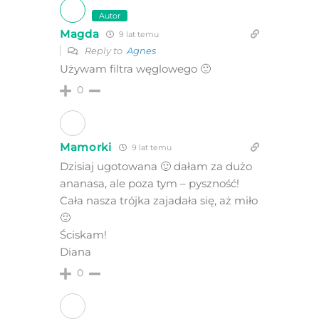
Autor
Magda
9 lat temu
Reply to
Agnes
Używam filtra węglowego 🙂
0
Mamorki
9 lat temu
Dzisiaj ugotowana 🙂 dałam za dużo
ananasa, ale poza tym – pyszność!
Cała nasza trójka zajadała się, aż miło
🙂
Ściskam!
Diana
0