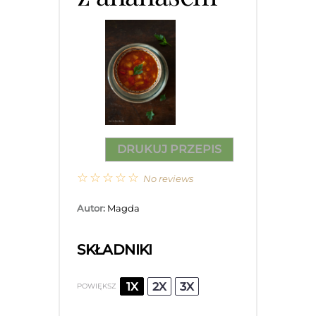
DRUKUJ PRZEPIS
☆
☆
☆
☆
☆
No reviews
Autor:
Magda
SKŁADNIKI
1X
2X
3X
POWIĘKSZ