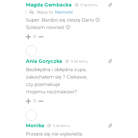
Magda Gembacka
9 lat temu
Reply to
Mamorki
Super. Bardzo się cieszę Dario 🙂
Ściskam również 🙂
0
Ania Goryczka
9 lat temu
Bezbłędna i obłędna zupa,
zakochałam się ? Ciekawe,
czy posmakuje
mojemu roczniakowi?
0
Monika
5 lat temu
Przepis się nie wyświetla.