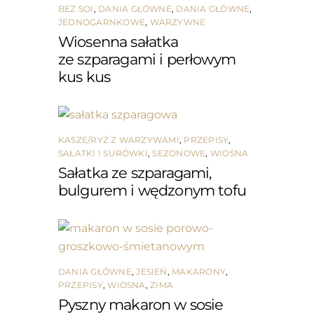
BEZ SOI
,
DANIA GŁÓWNE
,
DANIA GŁÓWNE
,
JEDNOGARNKOWE
,
WARZYWNE
Wiosenna sałatka
ze szparagami i perłowym
kus kus
KASZE/RYŻ Z WARZYWAMI
,
PRZEPISY
,
SAŁATKI I SURÓWKI
,
SEZONOWE
,
WIOSNA
Sałatka ze szparagami,
bulgurem i wędzonym tofu
DANIA GŁÓWNE
,
JESIEŃ
,
MAKARONY
,
PRZEPISY
,
WIOSNA
,
ZIMA
Pyszny makaron w sosie