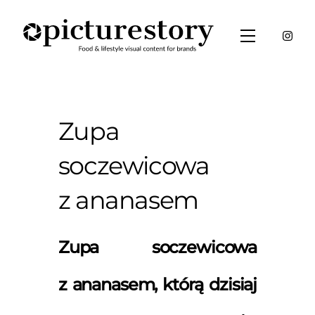
Skip
to
Menu
content
Zupa
soczewicowa
z ananasem
Zupa soczewicowa
z ananasem, którą dzisiaj