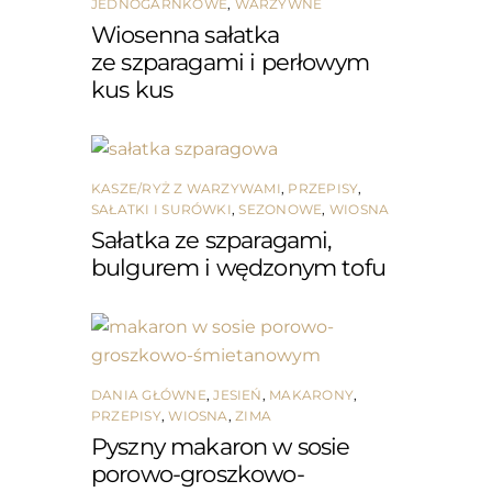
JEDNOGARNKOWE
,
WARZYWNE
Wiosenna sałatka
ze szparagami i perłowym
kus kus
KASZE/RYŻ Z WARZYWAMI
,
PRZEPISY
,
SAŁATKI I SURÓWKI
,
SEZONOWE
,
WIOSNA
Sałatka ze szparagami,
bulgurem i wędzonym tofu
DANIA GŁÓWNE
,
JESIEŃ
,
MAKARONY
,
PRZEPISY
,
WIOSNA
,
ZIMA
Pyszny makaron w sosie
porowo-groszkowo-