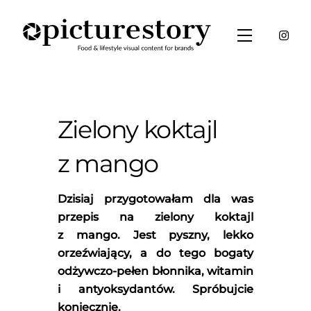
Skip
to
Menu
content
Zielony koktajl
z mango
Dzisiaj przygotowałam dla was
przepis na zielony koktajl
z mango. Jest pyszny, lekko
orzeźwiający, a do tego bogaty
odżywczo-pełen błonnika, witamin
i antyoksydantów. Spróbujcie
koniecznie.