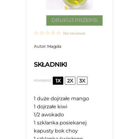
DRUKUJ PRZEPIS
☆
☆
☆
☆
☆
No reviews
Autor:
Magda
SKŁADNIKI
1X
2X
3X
POWIĘKSZ
1
duże dojrzałe mango
1
dojrzałe kiwi
1/2
awokado
1
szklanka posiekanej
kapusty bok choy
1
szklanka świeżego