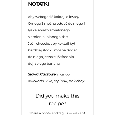
NOTATKI
Aby wzbogacić koktajl o kwasy
Omega 3 można oddać do niego 1
łyżkę świeżo zmielonego
siemienia lnianego.<br>
Jeśli chcecie, aby koktajl był
bardziej słodki, można dodać
do niego jeszcze 1/2 średnio
dojrzałego banana.
Słowa kluczowe:
mango,
awokado, kiwi, szpinak, pak choy
Did you make this
recipe?
Share a photo and tag us — we can't