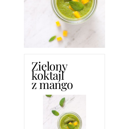
Zielony
koktajl
z mango