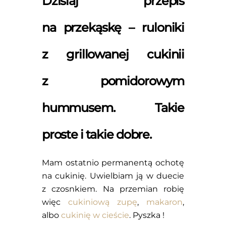
Dzisiaj przepis
na przekąskę – ruloniki
z grillowanej cukinii
z pomidorowym
hummusem. Takie
proste i takie dobre.
Mam ostatnio permanentą ochotę
na cukinię. Uwielbiam ją w duecie
z czosnkiem. Na przemian robię
więc
cukiniową zupę
,
makaron
,
albo
cukinię w cieście
. Pyszka !