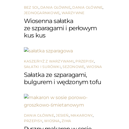
BEZ SOI
,
DANIA GŁÓWNE
,
DANIA GŁÓWNE
,
JEDNOGARNKOWE
,
WARZYWNE
Wiosenna sałatka
ze szparagami i perłowym
kus kus
KASZE/RYŻ Z WARZYWAMI
,
PRZEPISY
,
SAŁATKI I SURÓWKI
,
SEZONOWE
,
WIOSNA
Sałatka ze szparagami,
bulgurem i wędzonym tofu
DANIA GŁÓWNE
,
JESIEŃ
,
MAKARONY
,
PRZEPISY
,
WIOSNA
,
ZIMA
Pyszny makaron w sosie