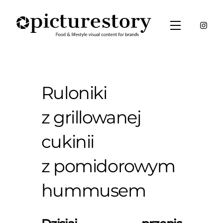
Skip
to
Menu
content
Ruloniki
z grillowanej
cukinii
z pomidorowym
hummusem