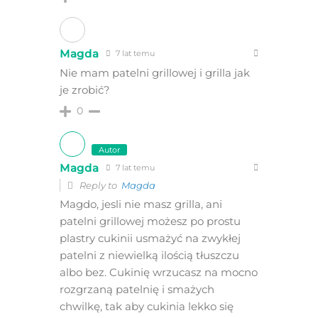
Magda
7 lat temu
Nie mam patelni grillowej i grilla jak
je zrobić?
0
Autor
Magda
7 lat temu
Reply to
Magda
Magdo, jesli nie masz grilla, ani
patelni grillowej możesz po prostu
plastry cukinii usmażyć na zwykłej
patelni z niewielką ilością tłuszczu
albo bez. Cukinię wrzucasz na mocno
rozgrzaną patelnię i smażych
chwilkę, tak aby cukinia lekko się