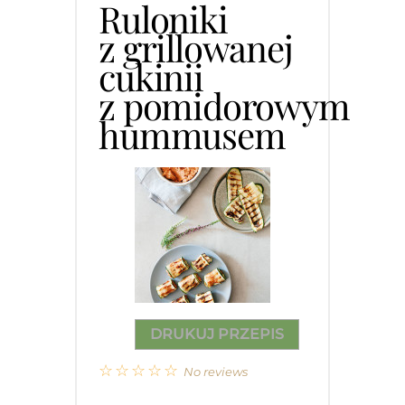
Ruloniki
z grillowanej
cukinii
z pomidorowym
hummusem
DRUKUJ PRZEPIS
☆
☆
☆
☆
☆
No reviews