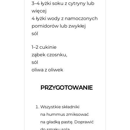
3
–
4
łyżki soku z cytryny lub
więcej
4
łyżki wody z namoczonych
pomidorów lub zwykłej
sól
1
–
2
cukinie
ząbek czosnku,
sól
oliwa z oliwek
PRZYGOTOWANIE
Wszystkie składniki
na hummus zmiksować
na gładką pastę. Doprawić
do smaku solą.