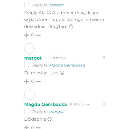
Reply to
margot
Dzięki Ala 🙂 A premiera książki już
w październiku, ale którego nie wiem
dokładnie. Dopytam 🙂
0
margot
9 lat temu
Reply to
Magda Gembacka
Za miesiąc , jupi 🙂
0
Magda Gembacka
9 lat temu
Reply to
margot
Dokładnie 🙂
0