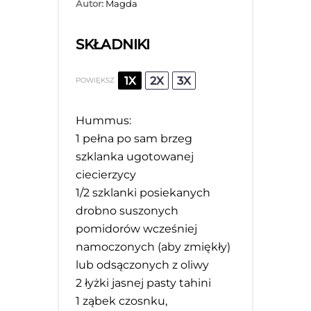
Autor:
Magda
SKŁADNIKI
1X
2X
3X
POWIĘKSZ
Hummus:
1
pełna po sam brzeg
szklanka ugotowanej
ciecierzycy
1/2
szklanki posiekanych
drobno suszonych
pomidorów wcześniej
namoczonych (aby zmiękły)
lub odsączonych z oliwy
2
łyżki jasnej pasty tahini
1
ząbek czosnku,