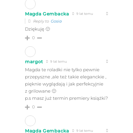
Magda Gembacka
9 lat temu
Reply to
Gosia
Dziękuję 🙂
0
margot
9 lat temu
Magda te roladki nie tylko pewnie
przepyszne ,ale też takie eleganckie ,
pięknie wyglądają i jak perfekcyjnie
z grilowane 🙂
p.s masz już termin premiery książki?
0
Magda Gembacka
9 lat temu