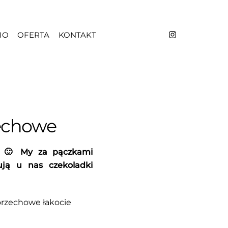
IO
OFERTA
KONTAKT
zechowe
 ? 🙂 My za pączkami
ują u nas czekoladki
-orzechowe łakocie