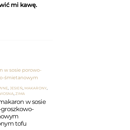
awić mi kawę.
ÓWNE
,
JESIEŃ
,
MAKARONY
,
WIOSNA
,
ZIMA
makaron w sosie
-groszkowo-
nowym
onym tofu