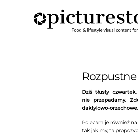
Skip
to
content
Rozpustne 
Dziś tłusty czwarte
nie przepadamy. Zde
daktylowo-orzechowe
Polecam je również na 
tak jak my, ta propoz