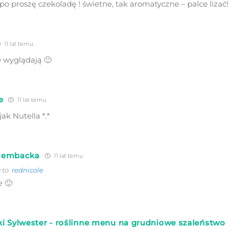
a po proszę czekoladę ! świetne, tak aromatyczne – palce lizać!
11 lat temu
 wyglądają 🙂
e
11 lat temu
ak Nutella *.*
Gembacka
11 lat temu
 to
rednicole
e 🙂
 Sylwester - roślinne menu na grudniowe szaleństwo