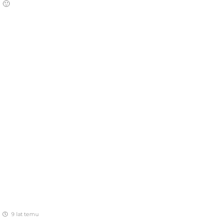
 🙂
9 lat temu