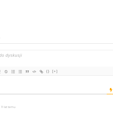
{}
[+]
11 lat temu