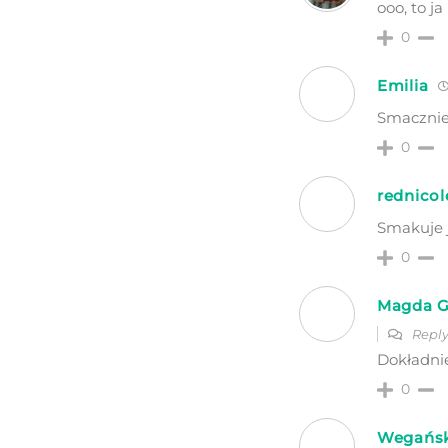
ooo, to j
0
Emilia
Smacznie
0
rednicol
Smakuje j
0
Magda 
Reply
Dokładni
0
Wegański