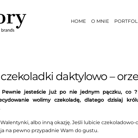
HOME
O MNIE
PORTFOL
czekoladki daktylowo – or
k. Pewnie jesteście już po nie jednym pączku, co
cydowanie wolimy czekoladę, dlatego dzisiaj król
.
Walentynki, albo inną okazję. Jeśli lubicie czekoladowo
ycja na pewno przypadnie Wam do gustu.