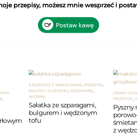
 moje przepisy, możesz mnie wesprzeć i post
KASZE/RYŻ Z WARZYWAMI
,
PRZEPISY
,
SAŁATKI I SURÓWKI
,
SEZONOWE
,
ANIA
DANIA GŁ
WIOSNA
E
,
PRZEPISY
,
Sałatka ze szparagami,
Pyszny 
bulgurem i wędzonym
porowo
tofu
erłowym
śmieta
z wędz