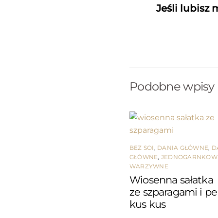
Jeśli lubisz
Podobne wpisy
BEZ SOI
,
DANIA GŁÓWNE
,
D
GŁÓWNE
,
JEDNOGARNKOW
WARZYWNE
Wiosenna sałatka
ze szparagami i p
kus kus