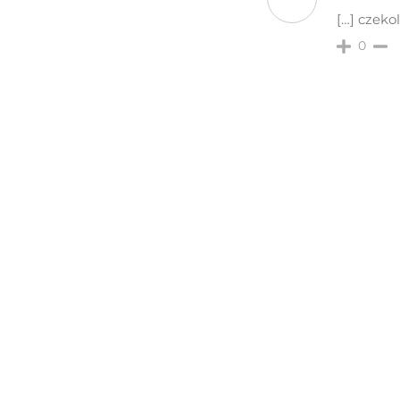
[…] czeko
0