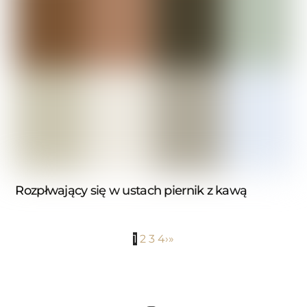
Rozpłwający się w ustach piernik z kawą
1
2
3
4
›
»